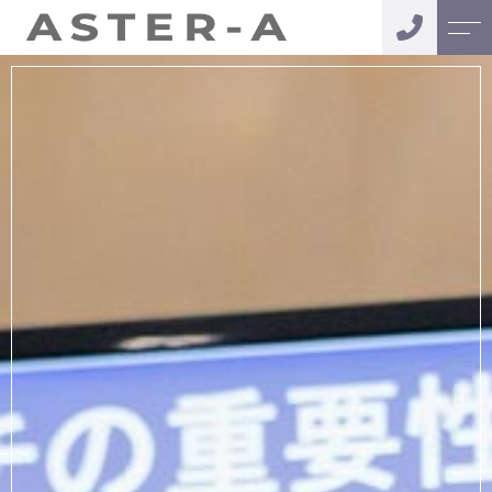
トップページ
代表紹介
当社について
お客様の声
サービスメニュー
会社情報
エグゼクティブ
よくある質問
コーチング
人材育成プラン
ニュース
コーポレート
コーチング
コンテンツ